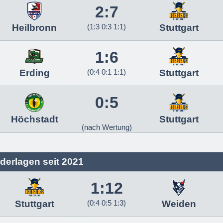
2:7
Heilbronn
(1:3 0:3 1:1)
Stuttgart
1:6
Erding
(0:4 0:1 1:1)
Stuttgart
0:5
Höchstadt
Stuttgart
(nach Wertung)
derlagen seit 2021
1:12
Stuttgart
(0:4 0:5 1:3)
Weiden