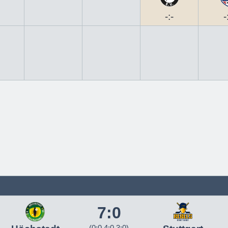
-:-
-
7:0
(0:0 4:0 3:0)