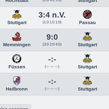
Höchstadt
Stuttgart
3:4 n.V.
Stuttgart
(1:3 1:0 1:0)
Passau
9:0
Memmingen
(3:0 2:0 4:0)
Stuttgart
-:-
Füssen
(-:- -:- -:-)
Stuttgart
-:-
Heilbronn
(-:- -:- -:-)
Stuttgart