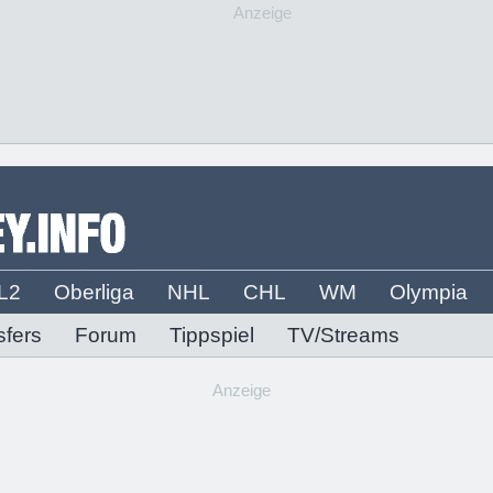
Anzeige
L2
Oberliga
NHL
CHL
WM
Olympia
sfers
Forum
Tippspiel
TV/Streams
Anzeige