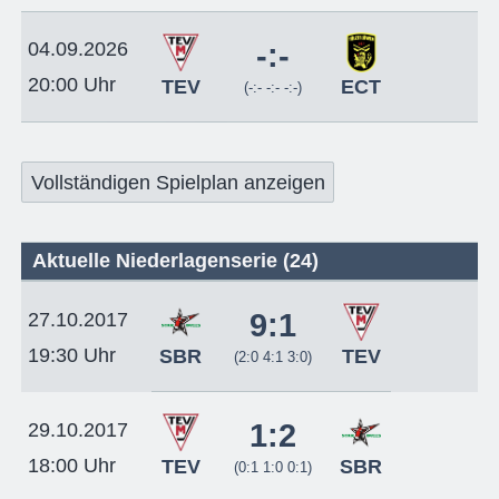
04.09.2026
-:-
20:00 Uhr
TEV
ECT
(-:- -:- -:-)
Vollständigen Spielplan anzeigen
Aktuelle Niederlagenserie (24)
9:1
27.10.2017
19:30 Uhr
SBR
TEV
(2:0 4:1 3:0)
1:2
29.10.2017
18:00 Uhr
TEV
SBR
(0:1 1:0 0:1)