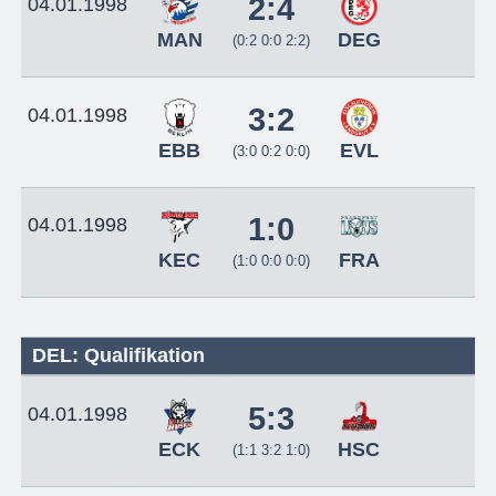
2:4
04.01.1998
MAN
DEG
(0:2 0:0 2:2)
3:2
04.01.1998
EBB
EVL
(3:0 0:2 0:0)
1:0
04.01.1998
KEC
FRA
(1:0 0:0 0:0)
DEL: Qualifikation
5:3
04.01.1998
ECK
HSC
(1:1 3:2 1:0)