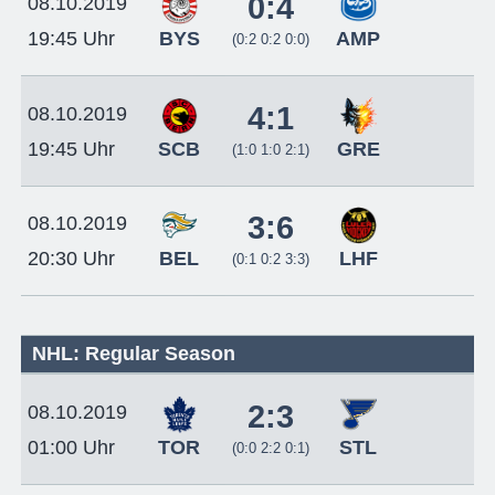
0:4
08.10.2019
BYS
AMP
19:45 Uhr
(0:2 0:2 0:0)
4:1
08.10.2019
SCB
GRE
19:45 Uhr
(1:0 1:0 2:1)
3:6
08.10.2019
BEL
LHF
20:30 Uhr
(0:1 0:2 3:3)
NHL: Regular Season
2:3
08.10.2019
TOR
STL
01:00 Uhr
(0:0 2:2 0:1)