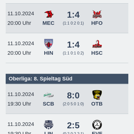
1:4
11.10.2024
MEC
HFO
20:00 Uhr
(1:1 0:2 0:1)
1:4
11.10.2024
HIN
HSC
20:00 Uhr
(1:1 0:1 0:2)
Oberliga: 8. Spieltag Süd
8:0
11.10.2024
SCB
OTB
19:30 Uhr
(2:0 5:0 1:0)
2:5
11.10.2024
LIN
EVF
19:30 Uhr
(0:2 0:2 2:1)