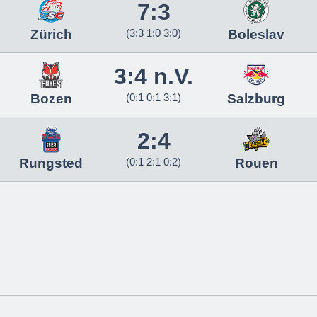
7:3
Zürich
(3:3 1:0 3:0)
Boleslav
3:4 n.V.
Bozen
(0:1 0:1 3:1)
Salzburg
2:4
Rungsted
(0:1 2:1 0:2)
Rouen