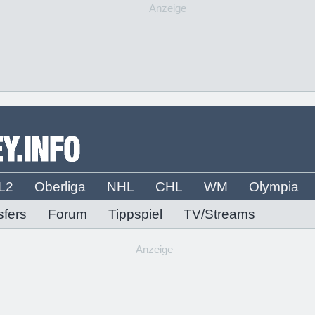
Anzeige
L2
Oberliga
NHL
CHL
WM
Olympia
sfers
Forum
Tippspiel
TV/Streams
Anzeige