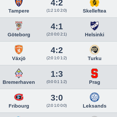
4:2
Tampere
(1:2 1:0 2:0)
Skelleftea
4:1
Göteborg
(2:0 0:0 2:1)
Helsinki
4:2
Växjö
(2:0 1:0 1:2)
Turku
1:3
Bremerhaven
(0:0 0:1 1:2)
Prag
3:0
Fribourg
(2:0 1:0 0:0)
Leksands