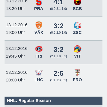
4:1
13.12.2016
PRA
SCB
18:30 Uhr
(0:0 3:1 1:0)
3:2
13.12.2016
VÄX
ZSC
19:00 Uhr
(0:2 2:0 1:0)
3:2
13.12.2016
FRI
VIT
19:45 Uhr
(2:1 1:0 0:1)
2:5
13.12.2016
LHC
FRÖ
20:00 Uhr
(1:1 1:3 0:1)
NHL: Regular Season