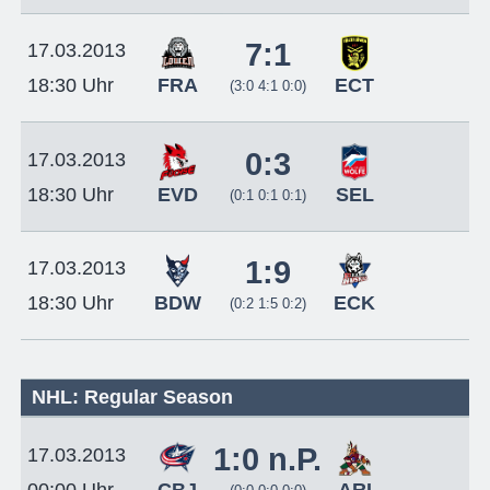
7:1
17.03.2013
FRA
ECT
18:30 Uhr
(3:0 4:1 0:0)
0:3
17.03.2013
EVD
SEL
18:30 Uhr
(0:1 0:1 0:1)
1:9
17.03.2013
BDW
ECK
18:30 Uhr
(0:2 1:5 0:2)
NHL: Regular Season
1:0 n.P.
17.03.2013
CBJ
ARI
00:00 Uhr