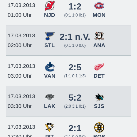
1:2
17.03.2013
NJD
MON
01:00 Uhr
(0:1 1:0 0:1)
2:1 n.V.
17.03.2013
STL
ANA
02:00 Uhr
(0:1 1:0 0:0)
2:5
17.03.2013
VAN
DET
03:00 Uhr
(1:1 0:1 1:3)
5:2
17.03.2013
LAK
SJS
03:30 Uhr
(2:0 3:1 0:1)
2:1
17.03.2013
PIT
BOS
17:30 Uhr
(2:1 0:0 0:0)