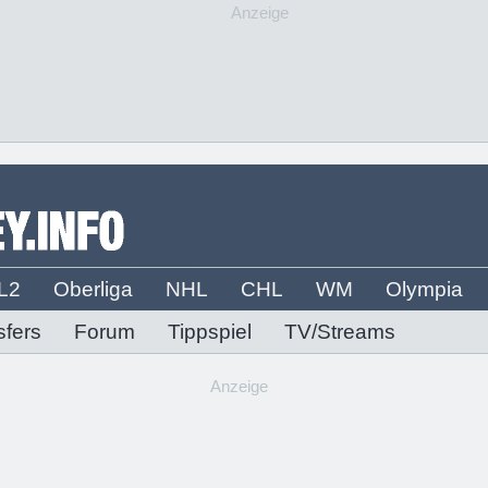
Anzeige
L2
Oberliga
NHL
CHL
WM
Olympia
sfers
Forum
Tippspiel
TV/Streams
Anzeige