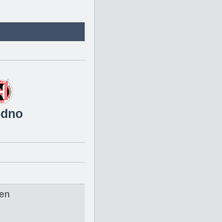
odno
en