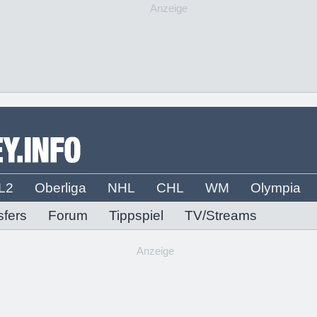
Anzeige
L2
Oberliga
NHL
CHL
WM
Olympia
sfers
Forum
Tippspiel
TV/Streams
Anzeige