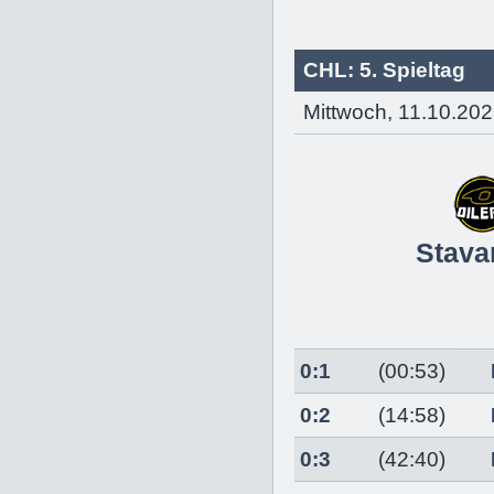
CHL: 5. Spieltag
Mittwoch, 11.10.202
Stava
0:1
(00:53)
0:2
(14:58)
0:3
(42:40)