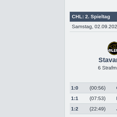
CHL: 2. Spieltag
Samstag, 02.09.202
Stava
6 Strafm
1:0
(00:56)
1:1
(07:53)
1:2
(22:49)