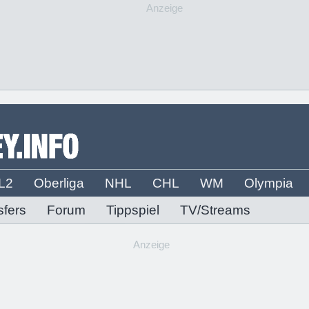
Anzeige
L2
Oberliga
NHL
CHL
WM
Olympia
sfers
Forum
Tippspiel
TV/Streams
Anzeige