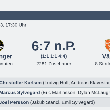
3, 17:30 Uhr
6:7 n.P.
nger
Vä
(1:1 1:1 4:4)
inuten
2281 Zuschauer
8 Stra
Christoffer Karlsen
(
Ludvig Hoff
,
Andreas Klavesta
Marcus Sylvegard
(
Eric Martinsson
,
Dylan McLaugh
Joel Persson
(
Jakub Stancl
,
Emil Sylvegard
)