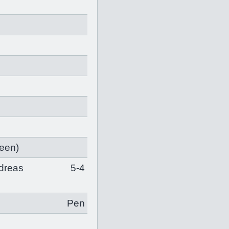
neen
)
dreas
5-4
Pen