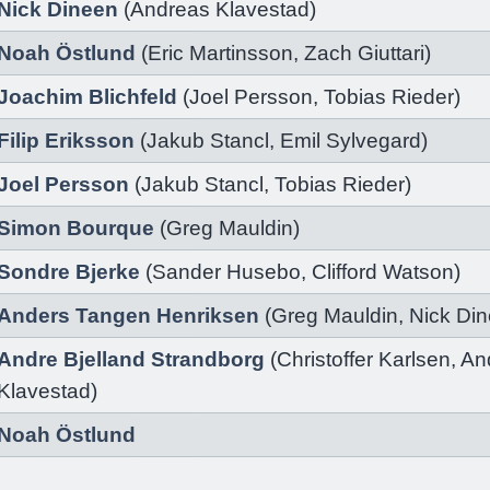
Nick Dineen
(
Andreas Klavestad)
Noah Östlund
(
Eric Martinsson
,
Zach Giuttari
)
Joachim Blichfeld
(
Joel Persson
,
Tobias Rieder
)
Filip Eriksson
(
Jakub Stancl
,
Emil Sylvegard
)
Joel Persson
(
Jakub Stancl
,
Tobias Rieder
)
Simon Bourque
(
Greg Mauldin)
Sondre Bjerke
(
Sander Husebo
,
Clifford Watson
)
Anders Tangen Henriksen
(
Greg Mauldin
,
Nick Di
Andre Bjelland Strandborg
(
Christoffer Karlsen
,
An
Klavestad
)
Noah Östlund