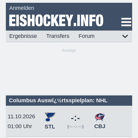
Anmelden
Ergebnisse
Transfers
Forum
Anzeige
Columbus Auswï¿½rtsspielplan: NHL
-:-
11.10.2026
CBJ
01:00 Uhr
STL
(-:- -:- -:-)