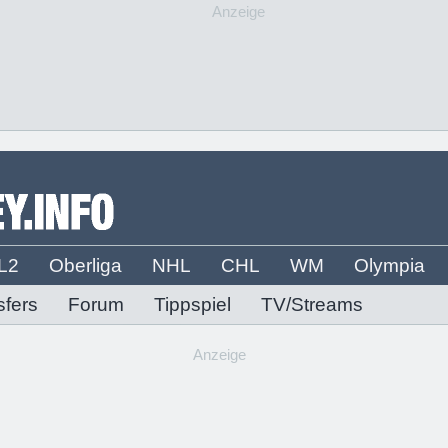
Anzeige
L2
Oberliga
NHL
CHL
WM
Olympia
sfers
Forum
Tippspiel
TV/Streams
Anzeige