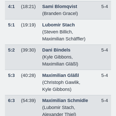
4:1
(18:21)
Sami Blomqvist
5-4
(
Branden Gracel
)
5:1
(19:19)
Lubomir Stach
(
Steven Billich
,
Maximilian Schäffler
)
5:2
(39:30)
Dani Bindels
5-4
(
Kyle Gibbons
,
Maximilian Gläßl
)
5:3
(40:28)
Maximilian Gläßl
5-4
(
Christoph Gawlik
,
Kyle Gibbons
)
6:3
(54:39)
Maximilian Schmidle
5-4
(
Lubomir Stach
,
Alexander Thiel
)