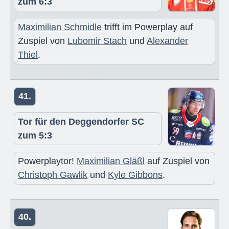
zum 6:3
Maximilian Schmidle
trifft im Powerplay auf
Zuspiel von
Lubomir Stach
und
Alexander
Thiel
.
41.
Tor für den Deggendorfer SC
zum 5:3
Powerplaytor!
Maximilian Gläßl
auf Zuspiel von
Christoph Gawlik
und
Kyle Gibbons
.
40.