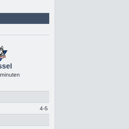
ssel
fminuten
4-5