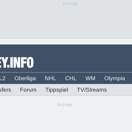
Anzeige
L2
Oberliga
NHL
CHL
WM
Olympia
sfers
Forum
Tippspiel
TV/Streams
Anzeige