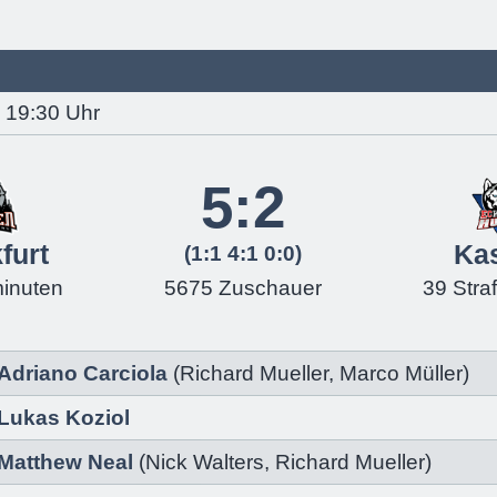
, 19:30 Uhr
5:2
furt
Ka
(1:1 4:1 0:0)
minuten
5675 Zuschauer
39 Stra
Adriano Carciola
(
Richard Mueller
,
Marco Müller
)
Lukas Koziol
Matthew Neal
(
Nick Walters
,
Richard Mueller
)