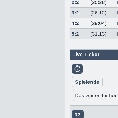
2:2
(25:28)
3:2
(26:12)
4:2
(29:04)
5:2
(31:13)
Live-Ticker
Spielende
Das war es für heu
32.