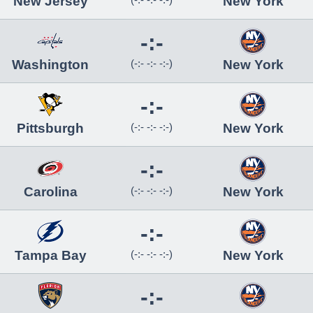
New Jersey
New York
-:-
Washington
(-:- -:- -:-)
New York
-:-
Pittsburgh
(-:- -:- -:-)
New York
-:-
Carolina
(-:- -:- -:-)
New York
-:-
Tampa Bay
(-:- -:- -:-)
New York
-:-