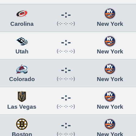
-:-
Carolina
(-:- -:- -:-)
New York
-:-
Utah
(-:- -:- -:-)
New York
-:-
Colorado
(-:- -:- -:-)
New York
-:-
Las Vegas
(-:- -:- -:-)
New York
-:-
Boston
(-:- -:- -:-)
New York