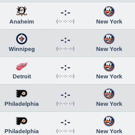
-:-
Anaheim
(-:- -:- -:-)
New York
-:-
Winnipeg
(-:- -:- -:-)
New York
-:-
Detroit
(-:- -:- -:-)
New York
-:-
Philadelphia
(-:- -:- -:-)
New York
-:-
Philadelphia
(-:- -:- -:-)
New York