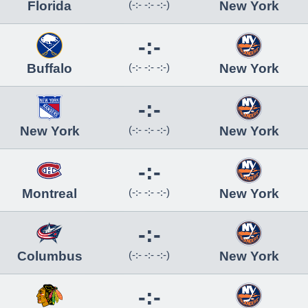
Florida
(-:- -:- -:-)
New York
-:-
Buffalo
(-:- -:- -:-)
New York
-:-
New York
(-:- -:- -:-)
New York
-:-
Montreal
(-:- -:- -:-)
New York
-:-
Columbus
(-:- -:- -:-)
New York
-:-