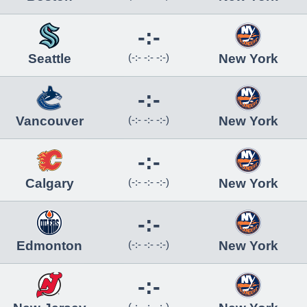
-:-
Seattle
(-:- -:- -:-)
New York
-:-
Vancouver
(-:- -:- -:-)
New York
-:-
Calgary
(-:- -:- -:-)
New York
-:-
Edmonton
(-:- -:- -:-)
New York
-:-
(-:- -:- -:-)