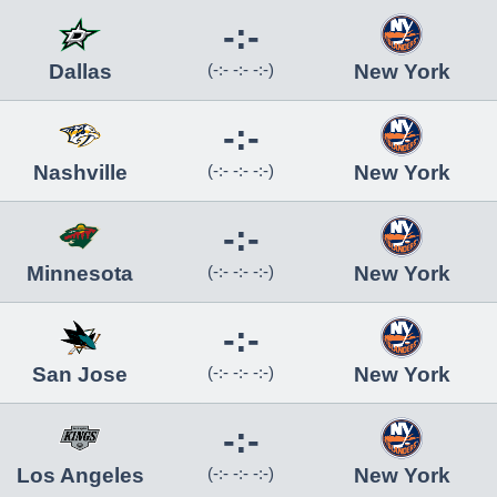
-:-
Dallas
(-:- -:- -:-)
New York
-:-
Nashville
(-:- -:- -:-)
New York
-:-
Minnesota
(-:- -:- -:-)
New York
-:-
San Jose
(-:- -:- -:-)
New York
-:-
Los Angeles
(-:- -:- -:-)
New York