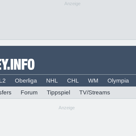
Anzeige
L2
Oberliga
NHL
CHL
WM
Olympia
sfers
Forum
Tippspiel
TV/Streams
Anzeige