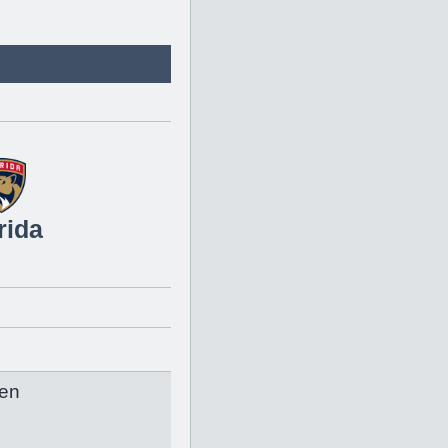
rida
en