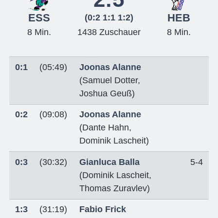
ESS
HEB
(0:2 1:1 1:2)
8 Min.
1438 Zuschauer
8 Min.
0:1
(05:49)
Joonas Alanne
(
Samuel Dotter
,
Joshua Geuß
)
0:2
(09:08)
Joonas Alanne
(
Dante Hahn
,
Dominik Lascheit
)
0:3
(30:32)
Gianluca Balla
5-4
(
Dominik Lascheit
,
Thomas Zuravlev
)
1:3
(31:19)
Fabio Frick