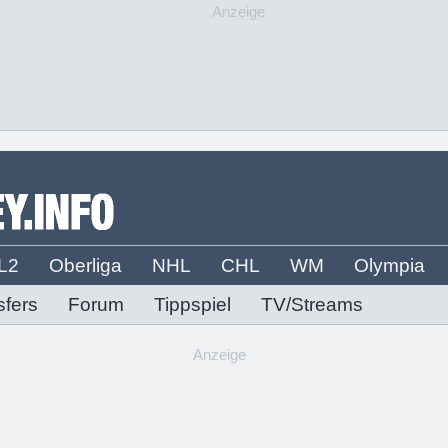
Anzeige
L2
Oberliga
NHL
CHL
WM
Olympia
sfers
Forum
Tippspiel
TV/Streams
Anzeige