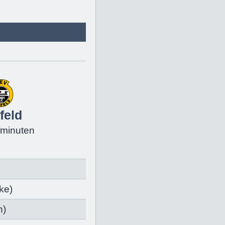
feld
fminuten
ke
)
h
)