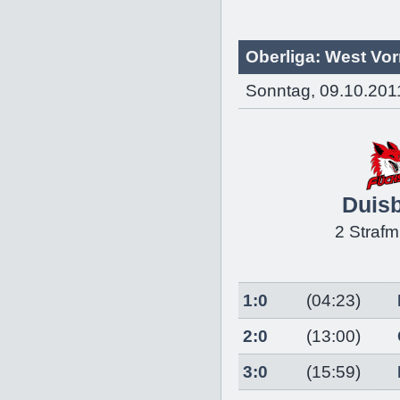
Oberliga: West Vo
Sonntag, 09.10.201
Duis
2 Strafm
1:0
(04:23)
2:0
(13:00)
3:0
(15:59)