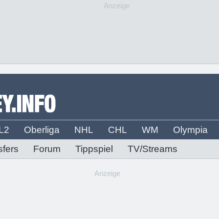
Anzeige
L2
Oberliga
NHL
CHL
WM
Olympia
sfers
Forum
Tippspiel
TV/Streams
Anzeige