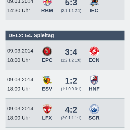
5:3
09.03.2014
RBM
IEC
14:30 Uhr
(2:1 1:1 2:1)
DEL2: 54. Spieltag
3:4
09.03.2014
EPC
ECN
18:00 Uhr
(1:2 1:2 1:0)
1:2
09.03.2014
ESV
HNF
18:00 Uhr
(1:1 0:0 0:1)
4:2
09.03.2014
LFX
SCR
18:00 Uhr
(2:0 1:1 1:1)