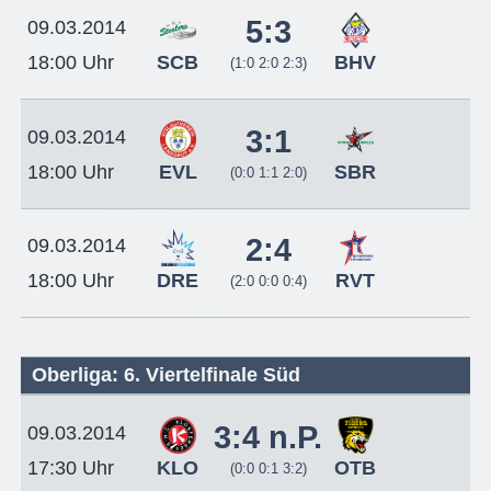
5:3
09.03.2014
SCB
BHV
18:00 Uhr
(1:0 2:0 2:3)
3:1
09.03.2014
EVL
SBR
18:00 Uhr
(0:0 1:1 2:0)
2:4
09.03.2014
DRE
RVT
18:00 Uhr
(2:0 0:0 0:4)
Oberliga: 6. Viertelfinale Süd
3:4 n.P.
09.03.2014
KLO
OTB
17:30 Uhr
(0:0 0:1 3:2)