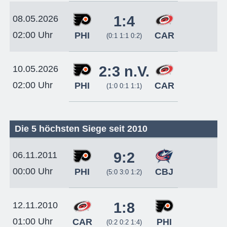
1:4
08.05.2026
02:00 Uhr
PHI
CAR
(0:1 1:1 0:2)
2:3 n.V.
10.05.2026
02:00 Uhr
PHI
CAR
(1:0 0:1 1:1)
Die 5 höchsten Siege seit 2010
9:2
06.11.2011
00:00 Uhr
PHI
CBJ
(5:0 3:0 1:2)
1:8
12.11.2010
01:00 Uhr
CAR
PHI
(0:2 0:2 1:4)