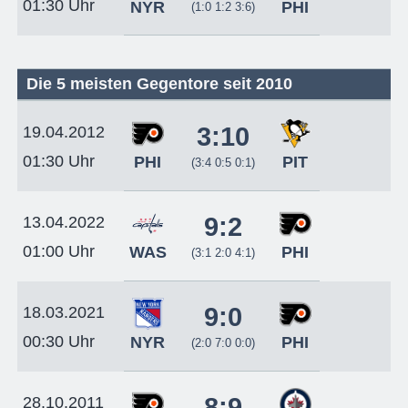
01:30 Uhr
NYR
PHI
(1:0 1:2 3:6)
Die 5 meisten Gegentore seit 2010
3:10
19.04.2012
01:30 Uhr
PHI
PIT
(3:4 0:5 0:1)
9:2
13.04.2022
01:00 Uhr
WAS
PHI
(3:1 2:0 4:1)
9:0
18.03.2021
00:30 Uhr
NYR
PHI
(2:0 7:0 0:0)
8:9
28.10.2011