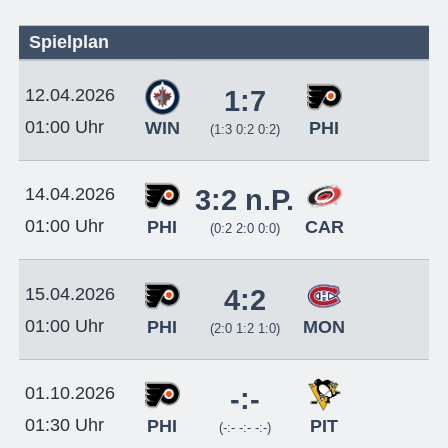
Spielplan
12.04.2026
1:7
01:00 Uhr
WIN
PHI
(1:3 0:2 0:2)
14.04.2026
3:2 n.P.
01:00 Uhr
PHI
CAR
(0:2 2:0 0:0)
15.04.2026
4:2
01:00 Uhr
PHI
MON
(2:0 1:2 1:0)
01.10.2026
-:-
01:30 Uhr
PHI
PIT
(-:- -:- -:-)