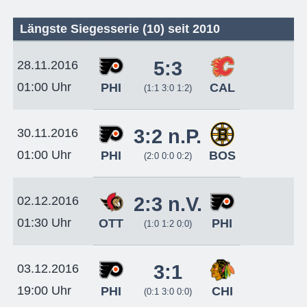
Längste Siegesserie (10) seit 2010
5:3
28.11.2016
01:00 Uhr
PHI
CAL
(1:1 3:0 1:2)
3:2 n.P.
30.11.2016
01:00 Uhr
PHI
BOS
(2:0 0:0 0:2)
2:3 n.V.
02.12.2016
01:30 Uhr
OTT
PHI
(1:0 1:2 0:0)
3:1
03.12.2016
19:00 Uhr
PHI
CHI
(0:1 3:0 0:0)