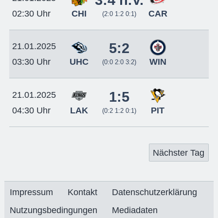
3:4 n.V.
CHI
CAR
02:30 Uhr
(2:0 1:2 0:1)
5:2
21.01.2025
UHC
WIN
03:30 Uhr
(0:0 2:0 3:2)
1:5
21.01.2025
LAK
PIT
04:30 Uhr
(0:2 1:2 0:1)
Nächster Tag
Impressum
Kontakt
Datenschutzerklärung
Nutzungsbedingungen
Mediadaten