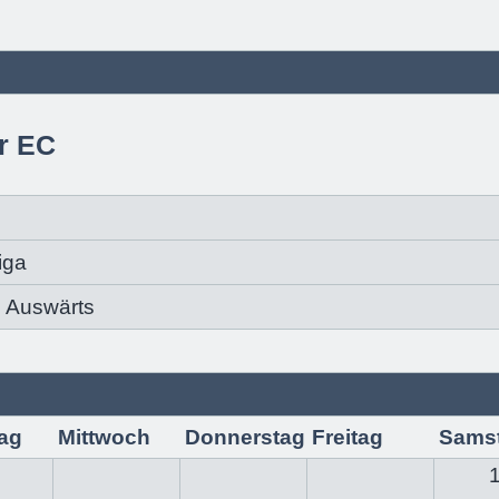
r EC
iga
Auswärts
ag
Mittwoch
Donnerstag
Freitag
Sams
1