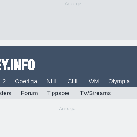
Anzeige
L2
Oberliga
NHL
CHL
WM
Olympia
sfers
Forum
Tippspiel
TV/Streams
Anzeige