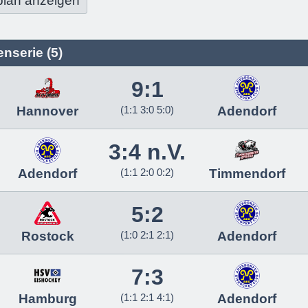
plan anzeigen
nserie (5)
9:1
Hannover
(1:1 3:0 5:0)
Adendorf
3:4 n.V.
Adendorf
(1:1 2:0 0:2)
Timmendorf
5:2
Rostock
(1:0 2:1 2:1)
Adendorf
7:3
Hamburg
(1:1 2:1 4:1)
Adendorf