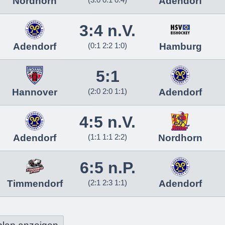
Nordhorn
Adendorf
3:4 n.V.
Adendorf
(0:1 2:2 1:0)
Hamburg
5:1
Hannover
(2:0 2:0 1:1)
Adendorf
4:5 n.V.
Adendorf
(1:1 1:1 2:2)
Nordhorn
6:5 n.P.
Timmendorf
(2:1 2:3 1:1)
Adendorf