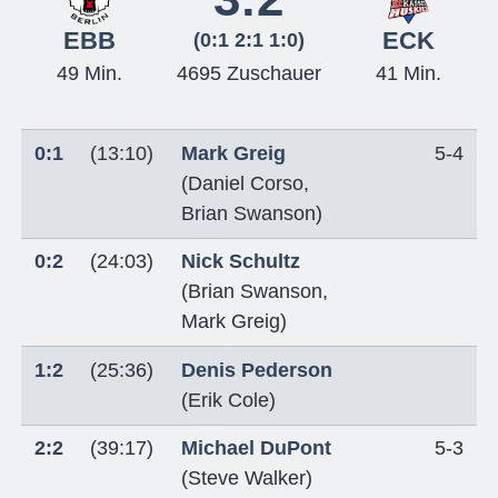
EBB
ECK
(0:1 2:1 1:0)
49 Min.
4695 Zuschauer
41 Min.
0:1
(13:10)
Mark Greig
5-4
(
Daniel Corso
,
Brian Swanson
)
0:2
(24:03)
Nick Schultz
(
Brian Swanson
,
Mark Greig
)
1:2
(25:36)
Denis Pederson
(
Erik Cole
)
2:2
(39:17)
Michael DuPont
5-3
(
Steve Walker
)