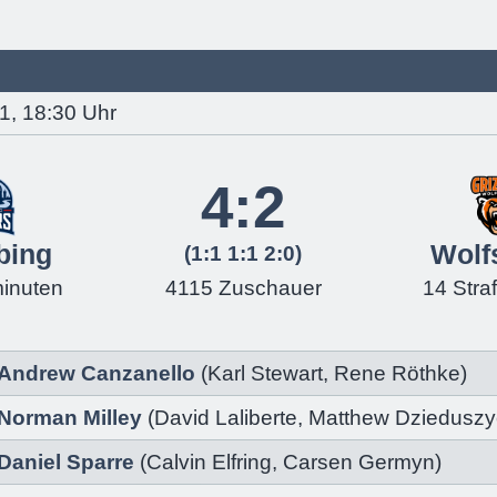
1, 18:30 Uhr
4:2
bing
Wolf
(1:1 1:1 2:0)
minuten
4115 Zuschauer
14 Stra
Andrew Canzanello
(
Karl Stewart
,
Rene Röthke
)
Norman Milley
(
David Laliberte
,
Matthew Dzieduszy
Daniel Sparre
(
Calvin Elfring
,
Carsen Germyn
)