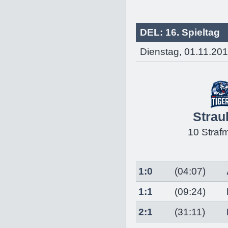
DEL: 16. Spieltag
Dienstag, 01.11.201
Strau
10 Straf
1:0
(04:07)
1:1
(09:24)
2:1
(31:11)