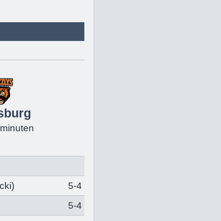
sburg
fminuten
cki
)
5-4
5-4