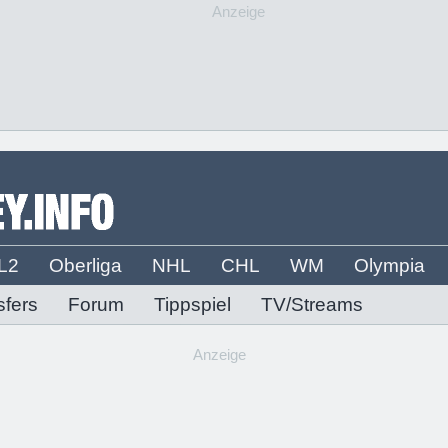
Anzeige
L2
Oberliga
NHL
CHL
WM
Olympia
sfers
Forum
Tippspiel
TV/Streams
Anzeige