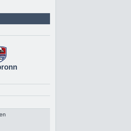
bronn
en