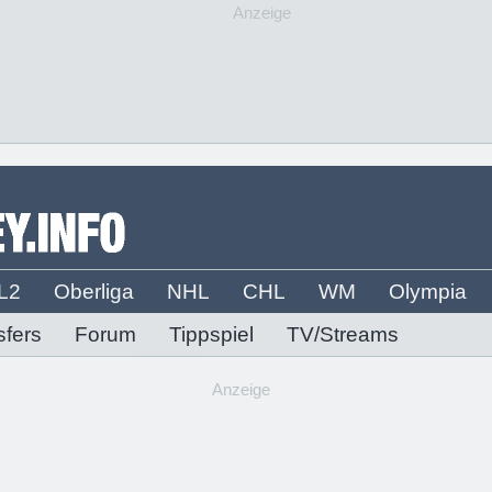
Anzeige
L2
Oberliga
NHL
CHL
WM
Olympia
sfers
Forum
Tippspiel
TV/Streams
Anzeige