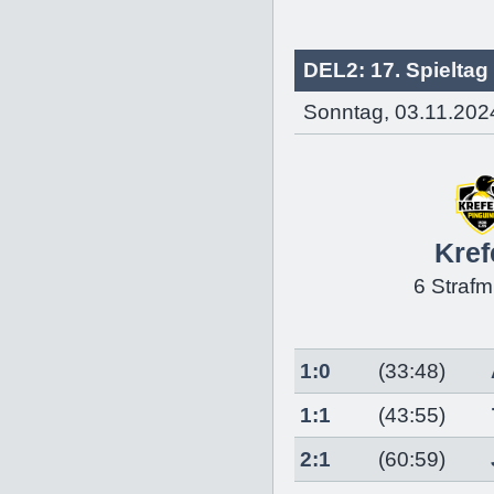
DEL2: 17. Spieltag
Sonntag, 03.11.202
Kref
6 Strafm
1:0
(33:48)
1:1
(43:55)
2:1
(60:59)