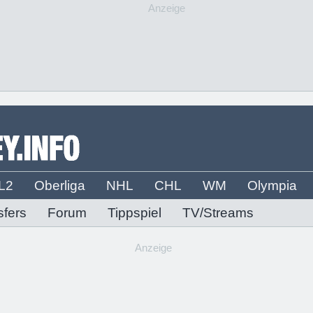
Anzeige
L2
Oberliga
NHL
CHL
WM
Olympia
sfers
Forum
Tippspiel
TV/Streams
Anzeige