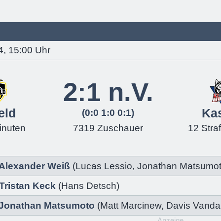
4, 15:00 Uhr
2:1 n.V.
eld
Ka
(0:0 1:0 0:1)
inuten
7319 Zuschauer
12 Stra
Alexander Weiß
(
Lucas Lessio
,
Jonathan Matsumo
Tristan Keck
(
Hans Detsch)
Jonathan Matsumoto
(
Matt Marcinew
,
Davis Vand
Anzeige