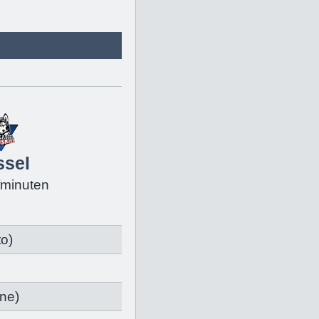
ssel
fminuten
to
)
ane
)