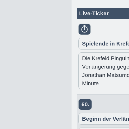
Live-Ticker
Spielende in Kref
Die Krefeld Pingui
Verlängerung gege
Jonathan Matsumoto
Minute.
60.
Beginn der Verlä