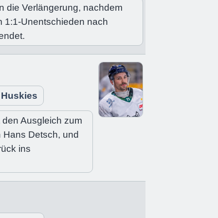
n die Verlängerung, nachdem
em 1:1-Unentschieden nach
 endet.
l Huskies
lt den Ausgleich zum
on Hans Detsch, und
rück ins