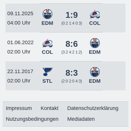
1:9
09.11.2025
04:00 Uhr
EDM
COL
(0:2 1:4 0:3)
8:6
01.06.2022
02:00 Uhr
COL
EDM
(3:2 4:2 1:2)
8:3
22.11.2017
02:00 Uhr
STL
EDM
(2:0 2:0 4:3)
Impressum
Kontakt
Datenschutzerklärung
Nutzungsbedingungen
Mediadaten