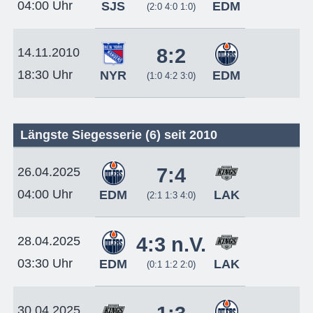
04:00 Uhr
SJS
EDM
(2:0 4:0 1:0)
8:2
14.11.2010
18:30 Uhr
NYR
EDM
(1:0 4:2 3:0)
Längste Siegesserie (6) seit 2010
7:4
26.04.2025
04:00 Uhr
EDM
LAK
(2:1 1:3 4:0)
4:3 n.V.
28.04.2025
03:30 Uhr
EDM
LAK
(0:1 1:2 2:0)
30.04.2025