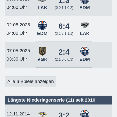
1:3
04:00 Uhr
LAK
EDM
(0:0 1:1 0:2)
6:4
02.05.2025
04:00 Uhr
EDM
LAK
(3:2 2:1 1:1)
2:4
07.05.2025
03:30 Uhr
VGK
EDM
(2:1 0:0 0:3)
Alle 6 Spiele anzeigen
Längste Niederlagenserie (11) seit 2010
3:2
12.11.2014