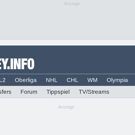
Anzeige
L2
Oberliga
NHL
CHL
WM
Olympia
sfers
Forum
Tippspiel
TV/Streams
Anzeige