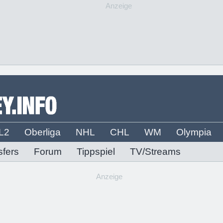
Anzeige
L2
Oberliga
NHL
CHL
WM
Olympia
sfers
Forum
Tippspiel
TV/Streams
Anzeige