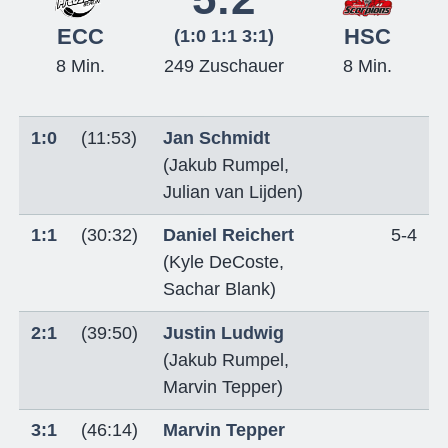
ECC
HSC
(1:0 1:1 3:1)
8 Min.
249 Zuschauer
8 Min.
1:0
(11:53)
Jan Schmidt
(
Jakub Rumpel
,
Julian van Lijden
)
1:1
(30:32)
Daniel Reichert
5-4
(
Kyle DeCoste
,
Sachar Blank
)
2:1
(39:50)
Justin Ludwig
(
Jakub Rumpel
,
Marvin Tepper
)
3:1
(46:14)
Marvin Tepper