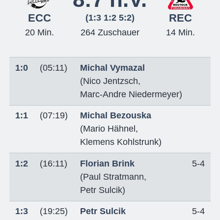
ECC
REC
(1:3 1:2 5:2)
20 Min.
264 Zuschauer
14 Min.
1:0
(05:11)
Michal Vymazal
(
Nico Jentzsch
,
Marc-Andre Niedermeyer
)
1:1
(07:19)
Michal Bezouska
(
Mario Hähnel
,
Klemens Kohlstrunk
)
1:2
(16:11)
Florian Brink
5-4
(
Paul Stratmann
,
Petr Sulcik
)
1:3
(19:25)
Petr Sulcik
5-4