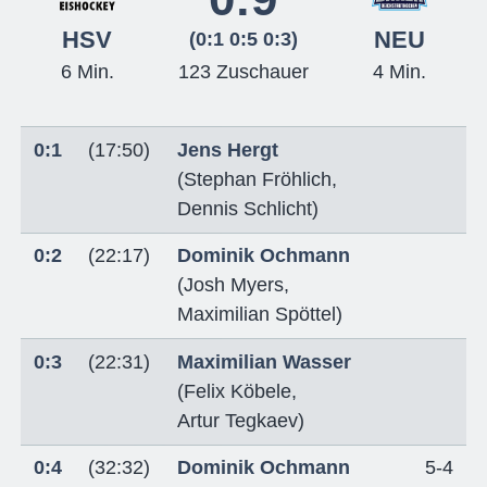
HSV
NEU
(0:1 0:5 0:3)
6 Min.
123 Zuschauer
4 Min.
0:1
(17:50)
Jens Hergt
(
Stephan Fröhlich
,
Dennis Schlicht
)
0:2
(22:17)
Dominik Ochmann
(
Josh Myers
,
Maximilian Spöttel
)
0:3
(22:31)
Maximilian Wasser
(
Felix Köbele
,
Artur Tegkaev
)
0:4
(32:32)
Dominik Ochmann
5-4