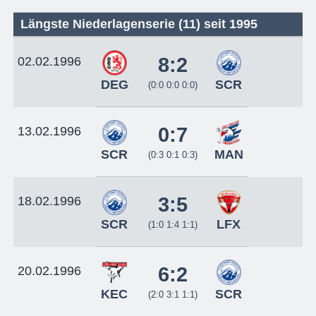
Längste Niederlagenserie (11) seit 1995
8:2
02.02.1996
DEG
SCR
(0:0 0:0 0:0)
0:7
13.02.1996
SCR
MAN
(0:3 0:1 0:3)
3:5
18.02.1996
SCR
LFX
(1:0 1:4 1:1)
6:2
20.02.1996
KEC
SCR
(2:0 3:1 1:1)