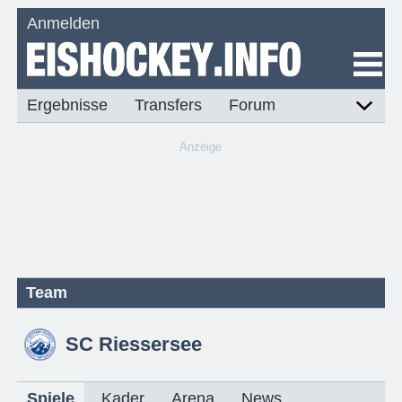
Anmelden
Ergebnisse
Transfers
Forum
Anzeige
Team
SC Riessersee
Spiele
Kader
Arena
News