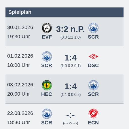
Spielplan
30.01.2026
3:2 n.P.
19:30 Uhr
EVF
SCR
(0:0 1:2 1:0)
01.02.2026
1:4
18:00 Uhr
SCR
DSC
(1:0 0:3 0:1)
03.02.2026
1:4
20:00 Uhr
HEC
SCR
(1:1 0:0 0:3)
22.08.2026
-:-
18:30 Uhr
SCR
ECN
(-:- -:- -:-)