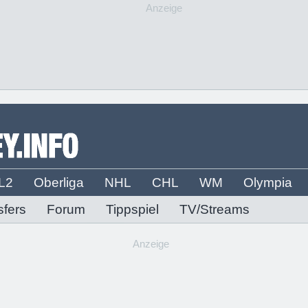
Anzeige
L2
Oberliga
NHL
CHL
WM
Olympia
sfers
Forum
Tippspiel
TV/Streams
Anzeige