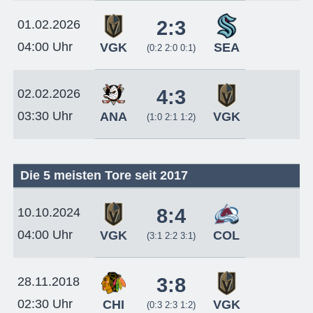
2:3
01.02.2026
04:00 Uhr
VGK
SEA
(0:2 2:0 0:1)
4:3
02.02.2026
03:30 Uhr
ANA
VGK
(1:0 2:1 1:2)
Die 5 meisten Tore seit 2017
8:4
10.10.2024
04:00 Uhr
VGK
COL
(3:1 2:2 3:1)
3:8
28.11.2018
02:30 Uhr
CHI
VGK
(0:3 2:3 1:2)