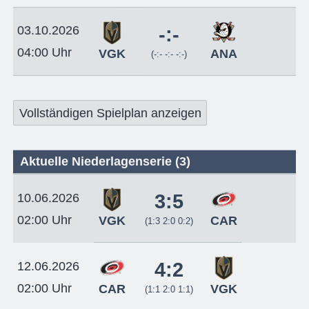
03.10.2026
-:-
04:00 Uhr
VGK
ANA
(-:- -:- -:-)
Vollständigen Spielplan anzeigen
Aktuelle Niederlagenserie (3)
3:5
10.06.2026
02:00 Uhr
VGK
CAR
(1:3 2:0 0:2)
4:2
12.06.2026
02:00 Uhr
CAR
VGK
(1:1 2:0 1:1)