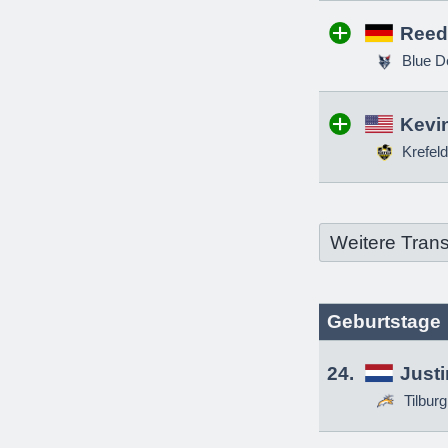
Reed
Blue D
Kevin
Krefeld
Weitere Trans
Geburtstage
24.
Just
Tilbur