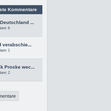
ste Kommentare
Deutschland ...
are: 6
d verabschie...
are: 1
k Proske wec...
are: 2
mentare