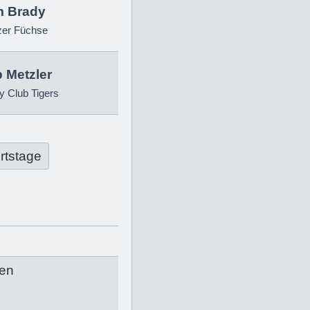
 Brady
zer Füchse
p Metzler
 Club Tigers
rtstage
en