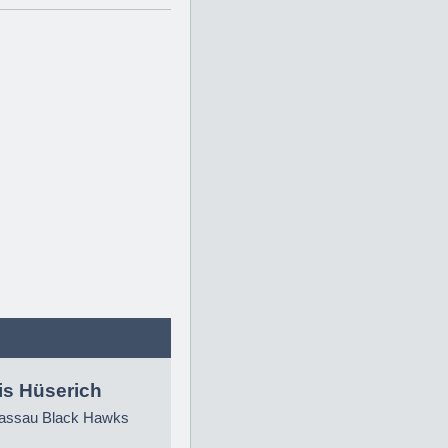
is Hüserich
ssau Black Hawks