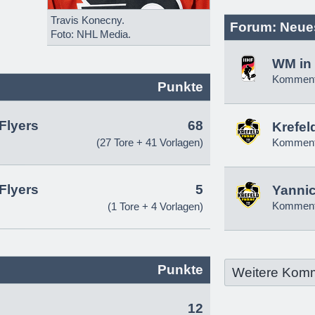
Travis Konecny.
Forum: Neue
Foto: NHL Media.
WM in 
Komment
Punkte
Flyers
68
Krefel
(27 Tore + 41 Vorlagen)
Komment
Flyers
5
Yannic
Komment
(1 Tore + 4 Vorlagen)
Punkte
Weitere Kom
12