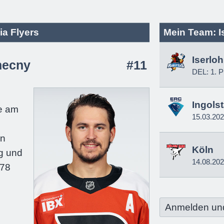
ia Flyers
Mein Team: I
Iserlo
necny
#11
DEL: 1. P
e
Ingols
e am
15.03.20
in
Köln
g und
14.08.20
178
Anmelden un