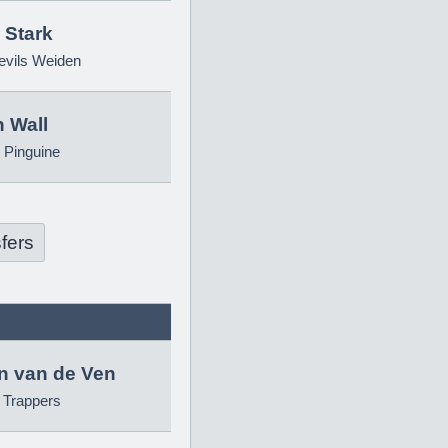
 Stark
evils Weiden
 Wall
 Pinguine
fers
in van de Ven
g Trappers