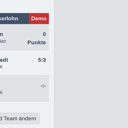
serlohn
Demo
hn
0
latz
Punkte
tadt
5:3
26
-:-
26
d Team ändern