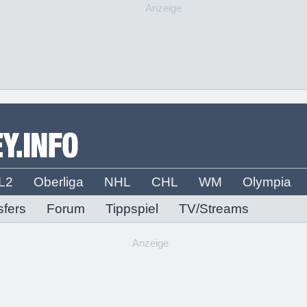
Anzeige
L2
Oberliga
NHL
CHL
WM
Olympia
sfers
Forum
Tippspiel
TV/Streams
Anzeige