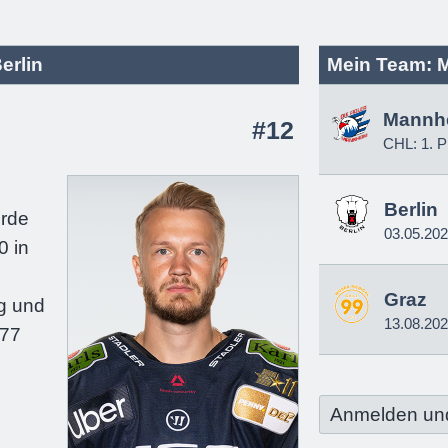
erlin
Mein Team: 
Mannh
#12
CHL: 1. P
e
Berlin
urde
03.05.20
0 in
Graz
g und
13.08.20
177
Anmelden un