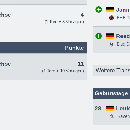
Jann
chse
4
EHF Pa
(1 Tore + 3 Vorlagen)
Reed
Blue D
Punkte
chse
11
Weitere Trans
(1 Tore + 10 Vorlagen)
Geburtstage
28.
Louis
Raven