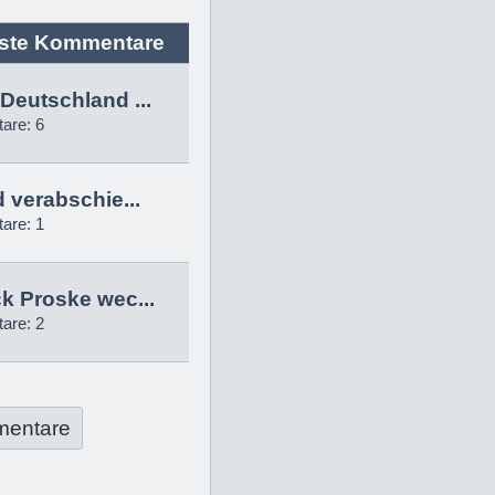
ste Kommentare
Deutschland ...
are: 6
d verabschie...
are: 1
k Proske wec...
are: 2
mentare