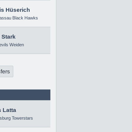
is Hüserich
ssau Black Hawks
 Stark
evils Weiden
fers
 Latta
sburg Towerstars