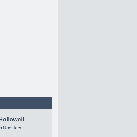
Hollowell
n Roosters