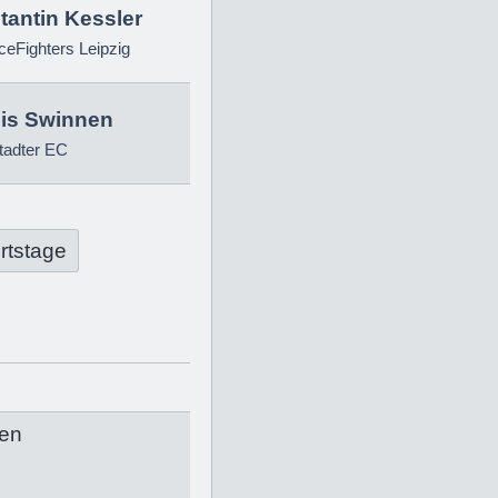
tantin Kessler
eFighters Leipzig
is Swinnen
tadter EC
rtstage
en