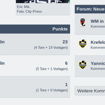
Eric Mik.
Forum: Neue
Foto: City-Press
WM in 
Komment
Punkte
lin
23
Krefel
(4 Tore + 19 Vorlagen)
Komment
lin
6
Yannic
Komment
(5 Tore + 1 Vorlagen)
1
(1 Tore + 0 Vorlagen)
Weitere Kom