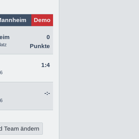
Mannheim
Demo
eim
0
latz
Punkte
1:4
26
-:-
26
d Team ändern