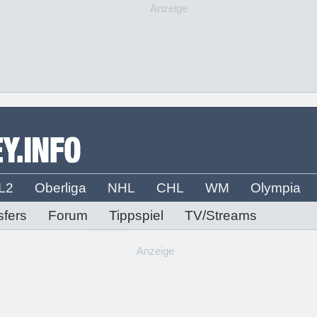
Anzeige
L2
Oberliga
NHL
CHL
WM
Olympia
sfers
Forum
Tippspiel
TV/Streams
Anzeige