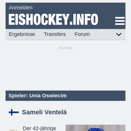
Anmelden
Ergebnisse
Transfers
Forum
Anzeige
Spieler: Unia Oswiecim
Sameli Ventelä
Der 42-jährige