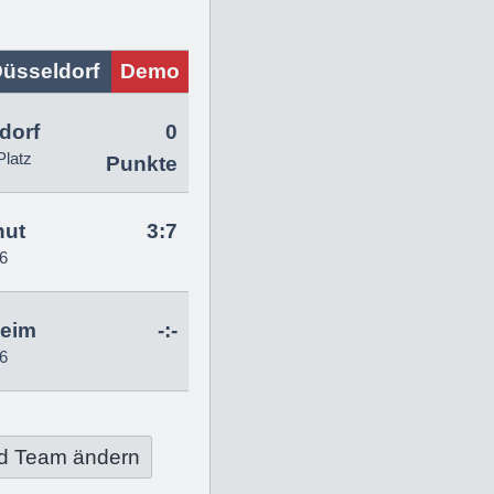
üsseldorf
Demo
dorf
0
Platz
Punkte
hut
3:7
6
heim
-:-
6
d Team ändern