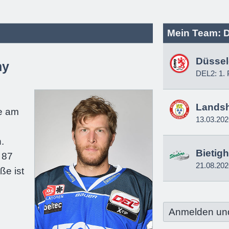
Mein Team: D
Düssel
ny
DEL2: 1. 
e
Lands
e am
13.03.202
.
Bietig
 87
21.08.202
ße ist
Anmelden un