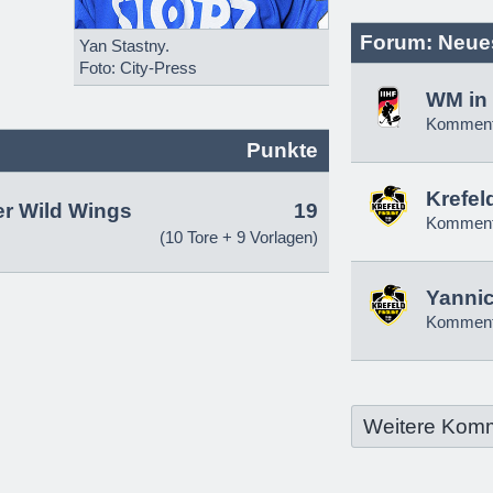
Forum: Neue
Yan Stastny.
Foto: City-Press
WM in 
Komment
Punkte
Krefel
r Wild Wings
19
Komment
(10 Tore + 9 Vorlagen)
Yannic
Komment
Weitere Kom