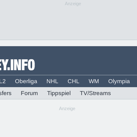
Anzeige
L2
Oberliga
NHL
CHL
WM
Olympia
sfers
Forum
Tippspiel
TV/Streams
Anzeige