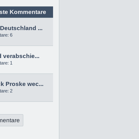
ste Kommentare
Deutschland ...
are: 6
d verabschie...
are: 1
k Proske wec...
are: 2
mentare