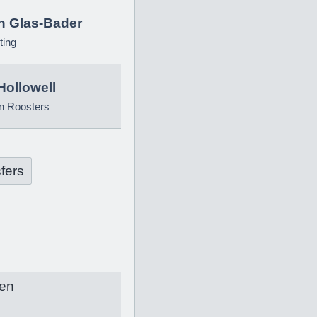
in Glas-Bader
ting
Hollowell
n Roosters
fers
en