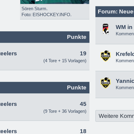
Sören Sturm.
Forum: Neue
Foto: EISHOCKEY.INFO.
WM in 
Komment
Punkte
teelers
19
Krefel
(4 Tore + 15 Vorlagen)
Komment
Yannic
Punkte
Komment
teelers
45
(9 Tore + 36 Vorlagen)
Weitere Kom
teelers
18