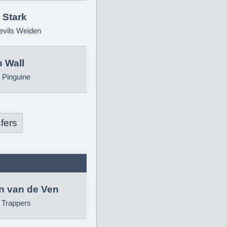
 Stark
evils Weiden
 Wall
 Pinguine
fers
in van de Ven
g Trappers