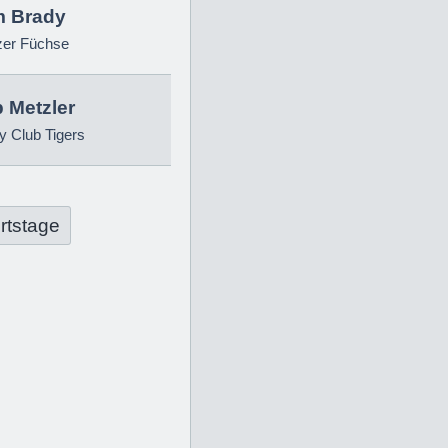
 Brady
zer Füchse
p Metzler
 Club Tigers
rtstage