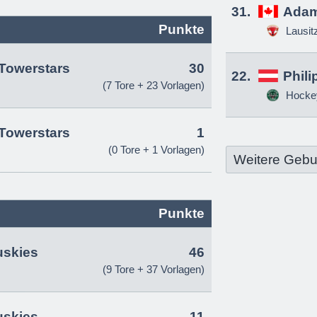
31.
Adam
Punkte
Lausit
Towerstars
30
22.
Phili
(7 Tore + 23 Vorlagen)
Hockey
Towerstars
1
(0 Tore + 1 Vorlagen)
Weitere Gebu
Punkte
uskies
46
(9 Tore + 37 Vorlagen)
uskies
11