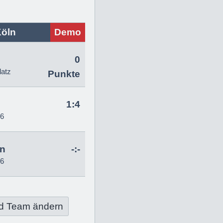
Köln
Demo
0
latz
Punkte
1:4
26
hn
-:-
26
d Team ändern