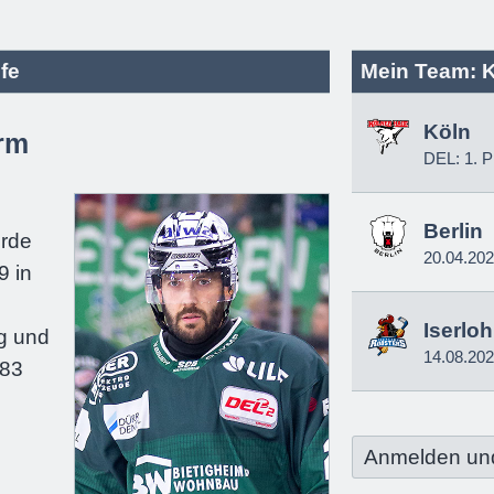
fe
Mein Team: 
Köln
rm
DEL: 1. P
e
Berlin
urde
20.04.20
9 in
Iserlo
g und
14.08.20
183
Anmelden un