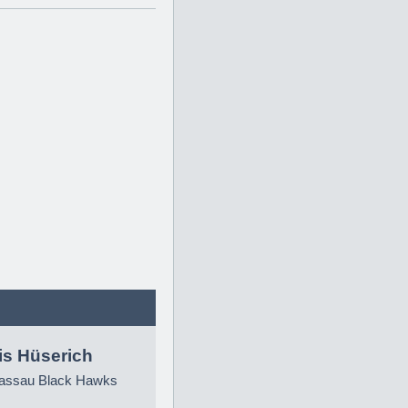
is Hüserich
ssau Black Hawks