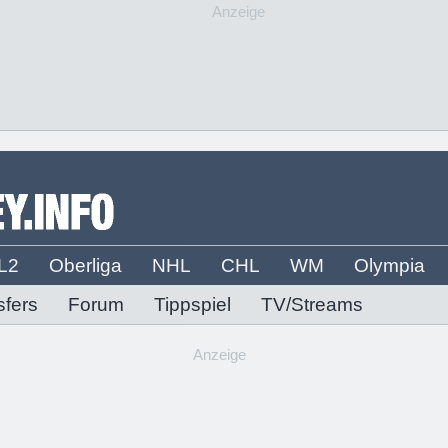
Anzeige
L2
Oberliga
NHL
CHL
WM
Olympia
sfers
Forum
Tippspiel
TV/Streams
Anzeige