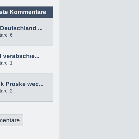
ste Kommentare
Deutschland ...
are: 6
d verabschie...
are: 1
k Proske wec...
are: 2
mentare