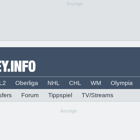
Anzeige
L2
Oberliga
NHL
CHL
WM
Olympia
sfers
Forum
Tippspiel
TV/Streams
Anzeige