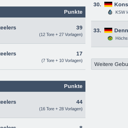
30.
Kons
Punkte
KSW Ic
teelers
39
33.
Denn
(12 Tore + 27 Vorlagen)
Höchs
teelers
17
(7 Tore + 10 Vorlagen)
Weitere Gebu
Punkte
teelers
44
(16 Tore + 28 Vorlagen)
teelers
8