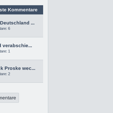
ste Kommentare
Deutschland ...
are: 6
d verabschie...
are: 1
k Proske wec...
are: 2
mentare