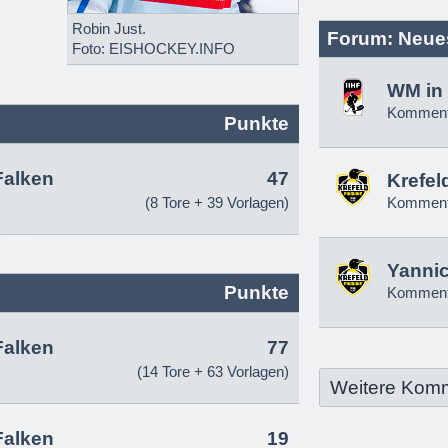
Robin Just.
Forum: Neue
Foto: EISHOCKEY.INFO
WM in 
Komment
Punkte
Falken
47
Krefel
(8 Tore + 39 Vorlagen)
Komment
Yannic
Punkte
Komment
Falken
77
(14 Tore + 63 Vorlagen)
Weitere Kom
Falken
19