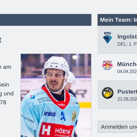
Mein Team: I
Ingols
t
DEL: 1. P
e
Münch
e am
04.04.202
Sein
Pustert
g und
21.08.20
178
Anmelden un