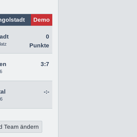
ngolstadt
Demo
tadt
0
latz
Punkte
en
3:7
6
al
-:-
26
d Team ändern