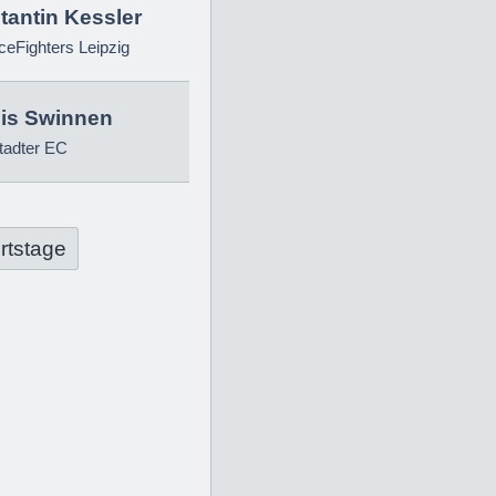
tantin Kessler
eFighters Leipzig
is Swinnen
tadter EC
rtstage