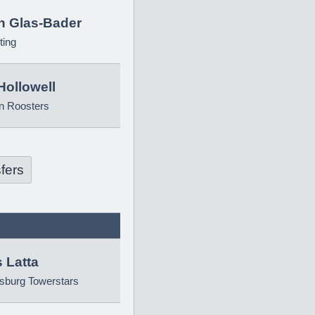
in Glas-Bader
ting
Hollowell
n Roosters
fers
 Latta
sburg Towerstars