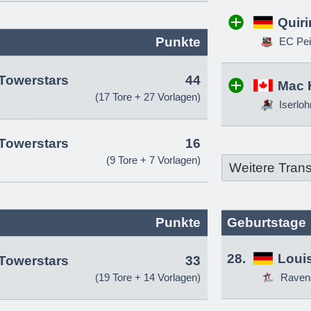
Quir
Punkte
EC Pei
Towerstars
44
Mac 
(17 Tore + 27 Vorlagen)
Iserloh
Towerstars
16
(9 Tore + 7 Vorlagen)
Weitere Trans
Punkte
Geburtstage
28.
Louis
Towerstars
33
(19 Tore + 14 Vorlagen)
Raven