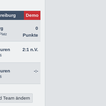
reiburg
Demo
rg
0
Platz
Punkte
uren
2:1 n.V.
6
uren
-:-
6
d Team ändern