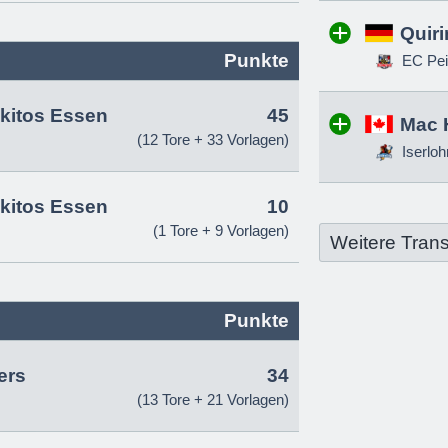
Quir
Punkte
EC Pei
itos Essen
45
Mac 
(12 Tore + 33 Vorlagen)
Iserloh
itos Essen
10
(1 Tore + 9 Vorlagen)
Weitere Trans
Punkte
ers
34
(13 Tore + 21 Vorlagen)