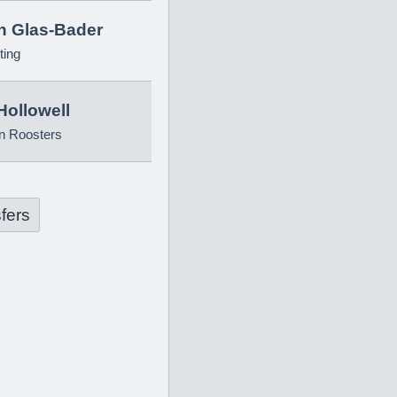
in Glas-Bader
ting
Hollowell
n Roosters
fers