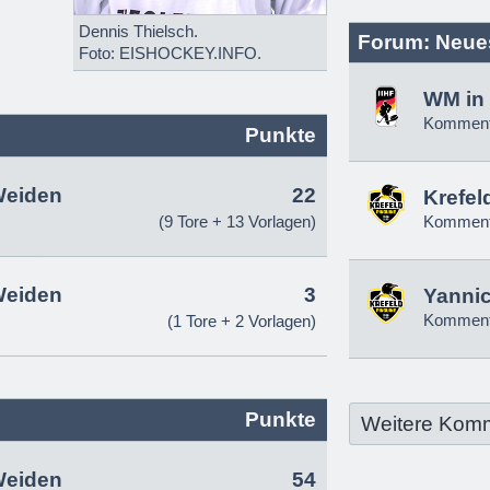
Dennis Thielsch.
Forum: Neue
Foto: EISHOCKEY.INFO.
WM in 
Komment
Punkte
Weiden
22
Krefel
(9 Tore + 13 Vorlagen)
Komment
Weiden
3
Yannic
Komment
(1 Tore + 2 Vorlagen)
Punkte
Weitere Kom
Weiden
54