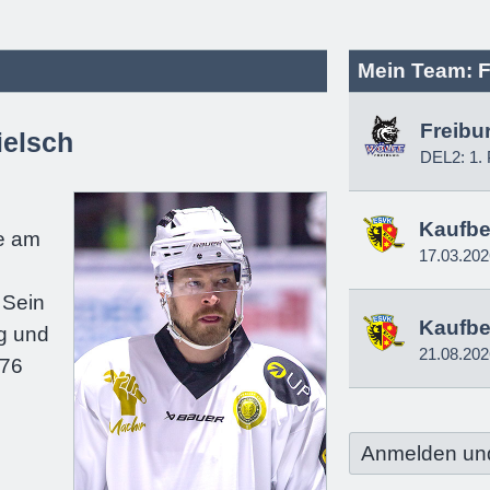
Mein Team: F
Freibu
ielsch
DEL2: 1. 
e
Kaufbe
e am
17.03.202
 Sein
Kaufbe
g und
21.08.202
176
Anmelden un