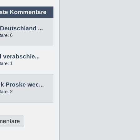
ste Kommentare
Deutschland ...
are: 6
d verabschie...
are: 1
k Proske wec...
are: 2
mentare