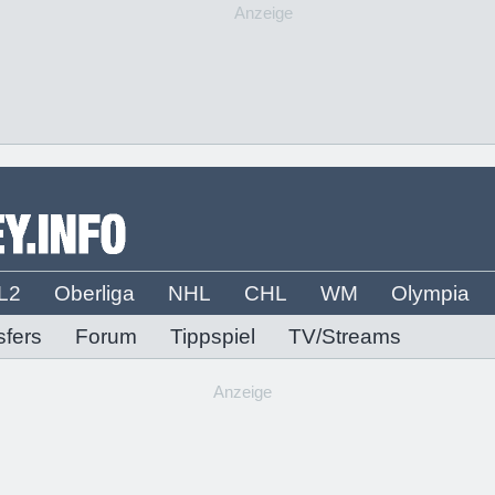
Anzeige
L2
Oberliga
NHL
CHL
WM
Olympia
sfers
Forum
Tippspiel
TV/Streams
Anzeige