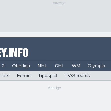
Anzeige
L2
Oberliga
NHL
CHL
WM
Olympia
sfers
Forum
Tippspiel
TV/Streams
Anzeige