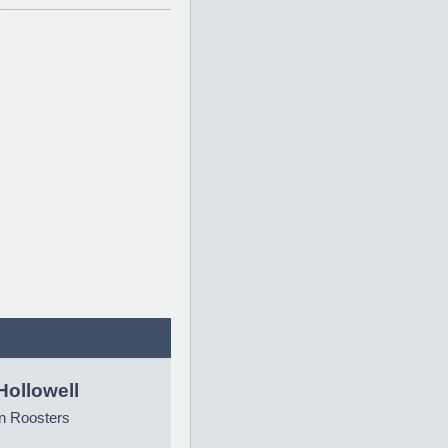
Hollowell
n Roosters