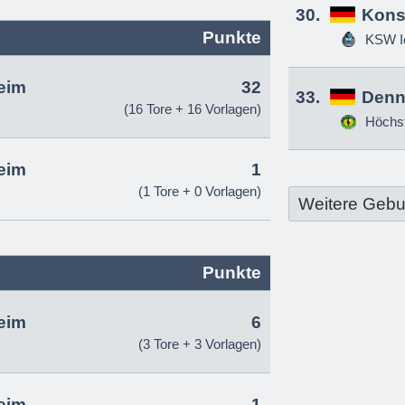
30.
Kons
Punkte
KSW Ic
eim
32
33.
Denn
(16 Tore + 16 Vorlagen)
Höchs
eim
1
(1 Tore + 0 Vorlagen)
Weitere Gebu
Punkte
eim
6
(3 Tore + 3 Vorlagen)
eim
1