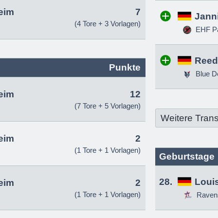
eim
7
Jann
(4 Tore + 3 Vorlagen)
EHF Pa
Reed
Punkte
Blue D
eim
12
(7 Tore + 5 Vorlagen)
Weitere Trans
eim
2
(1 Tore + 1 Vorlagen)
Geburtstage
28.
Louis
eim
2
(1 Tore + 1 Vorlagen)
Raven