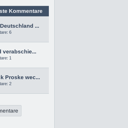
ste Kommentare
Deutschland ...
are: 6
d verabschie...
are: 1
k Proske wec...
are: 2
mentare