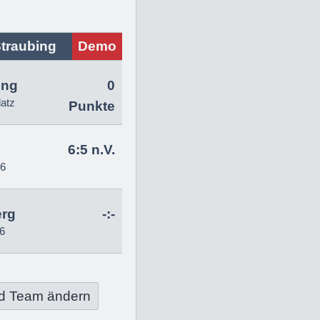
traubing
Demo
ing
0
latz
Punkte
6:5 n.V.
26
erg
-:-
6
d Team ändern