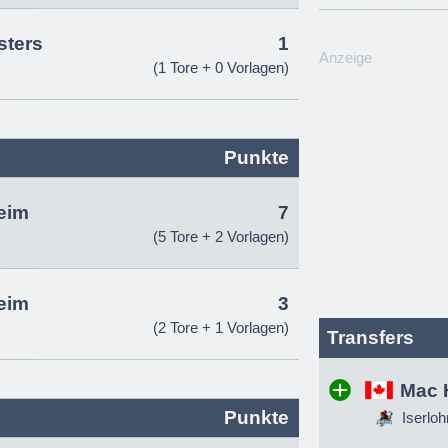
sters
1
Anzeige
(1 Tore + 0 Vorlagen)
Punkte
eim
7
(5 Tore + 2 Vorlagen)
eim
3
(2 Tore + 1 Vorlagen)
Transfers
Mac 
Punkte
Iserloh