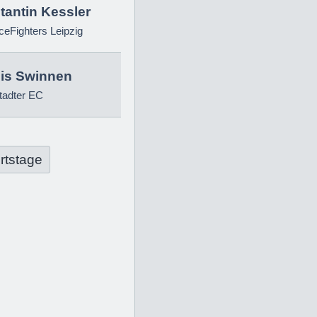
tantin Kessler
eFighters Leipzig
is Swinnen
tadter EC
rtstage