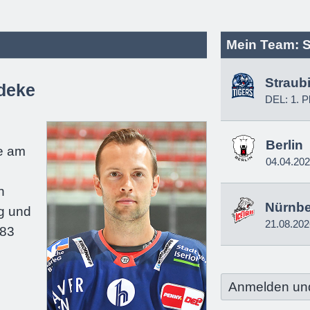
Mein Team: S
Straub
deke
DEL: 1. P
e
Berlin
e am
04.04.20
n
Nürnb
g und
21.08.202
183
Anmelden un