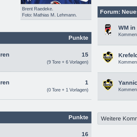
Brent Raedeke.
Forum: Neue
Foto: Mathias M. Lehmann.
WM in 
Komment
Punkte
ren
15
Krefel
(9 Tore + 6 Vorlagen)
Komment
ren
1
Yannic
Komment
(0 Tore + 1 Vorlagen)
Punkte
Weitere Kom
16