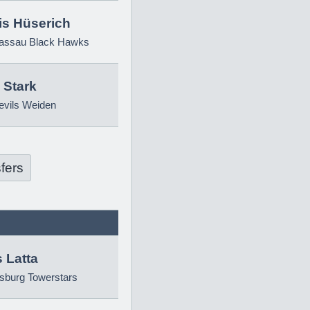
is Hüserich
ssau Black Hawks
 Stark
evils Weiden
fers
 Latta
sburg Towerstars