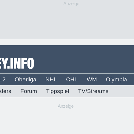
Anzeige
L2
Oberliga
NHL
CHL
WM
Olympia
sfers
Forum
Tippspiel
TV/Streams
Anzeige