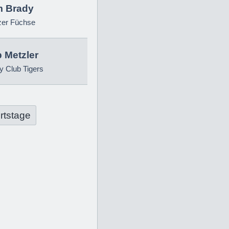
 Brady
zer Füchse
p Metzler
 Club Tigers
rtstage