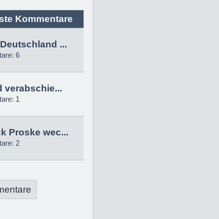
ste Kommentare
Deutschland ...
are: 6
d verabschie...
are: 1
k Proske wec...
are: 2
mentare