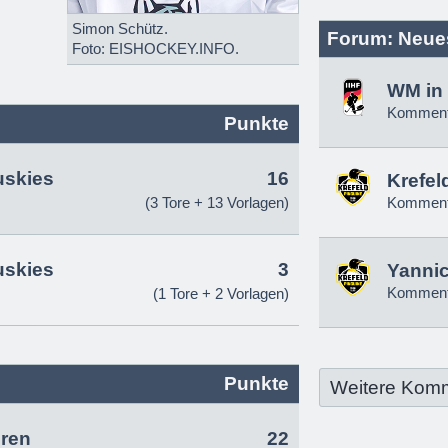
Simon Schütz.
Forum: Neue
Foto: EISHOCKEY.INFO.
WM in 
Komment
Punkte
uskies
16
Krefel
(3 Tore + 13 Vorlagen)
Komment
uskies
3
Yannic
Komment
(1 Tore + 2 Vorlagen)
Punkte
Weitere Kom
ren
22