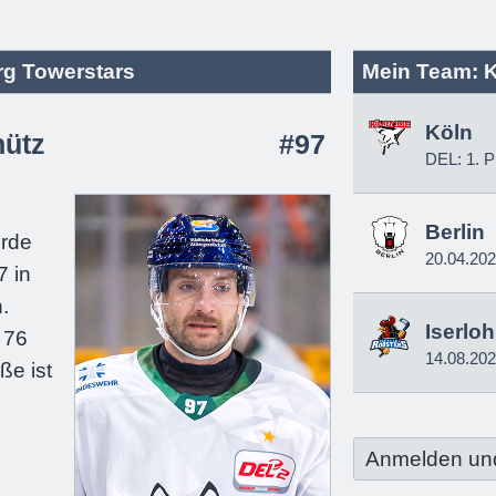
rg Towerstars
Mein Team: 
Köln
ütz
#97
DEL: 1. P
e
Berlin
urde
20.04.20
7 in
.
Iserlo
 76
14.08.20
ße ist
Anmelden un