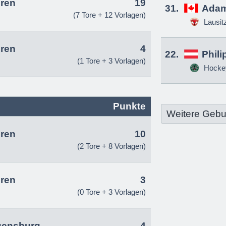
ren
19
31.
Adam
(7 Tore + 12 Vorlagen)
Lausit
ren
4
22.
Phili
(1 Tore + 3 Vorlagen)
Hockey
Punkte
Weitere Gebu
ren
10
(2 Tore + 8 Vorlagen)
ren
3
(0 Tore + 3 Vorlagen)
gensburg
4