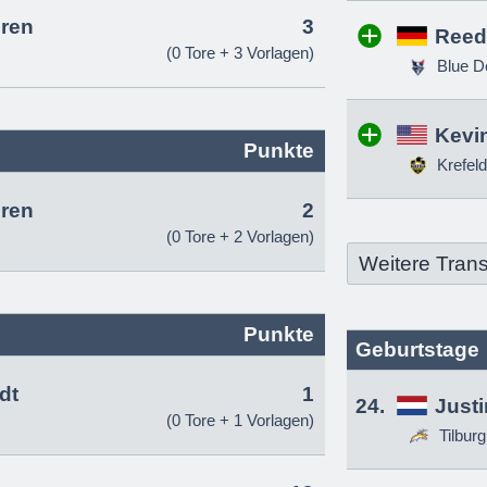
ren
3
Reed
(0 Tore + 3 Vorlagen)
Blue D
Kevin
Punkte
Krefeld
ren
2
(0 Tore + 2 Vorlagen)
Weitere Trans
Punkte
Geburtstage
dt
1
24.
Just
(0 Tore + 1 Vorlagen)
Tilbur