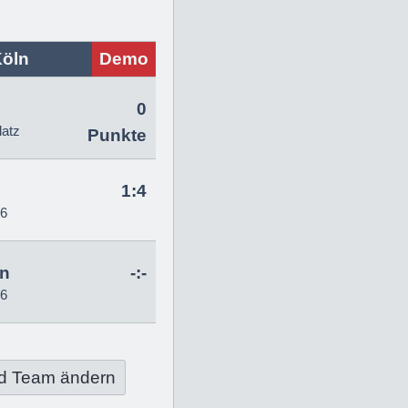
Köln
Demo
0
latz
Punkte
1:4
26
hn
-:-
26
d Team ändern