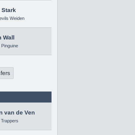
 Stark
evils Weiden
 Wall
 Pinguine
fers
in van de Ven
g Trappers