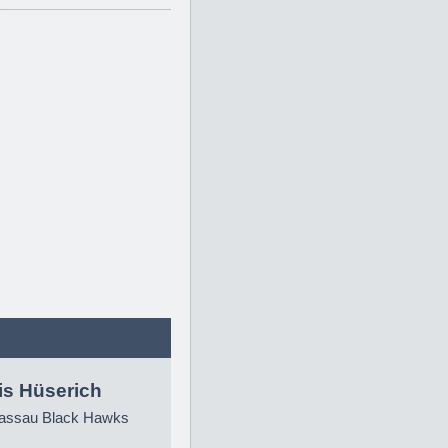
is Hüserich
ssau Black Hawks