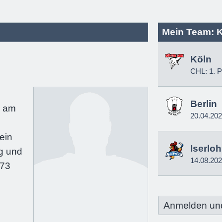
Mein Team: 
Köln
l
CHL: 1. P
e
Berlin
e am
20.04.20
ein
Iserlo
g und
14.08.20
173
Anmelden un