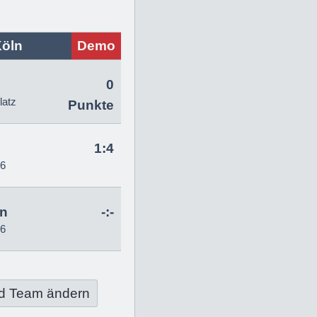
Köln
Demo
0
latz
Punkte
1:4
26
hn
-:-
26
d Team ändern