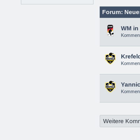
Forum: Neue
WM in 
Komment
Krefel
Komment
Yannic
Komment
Weitere Kom