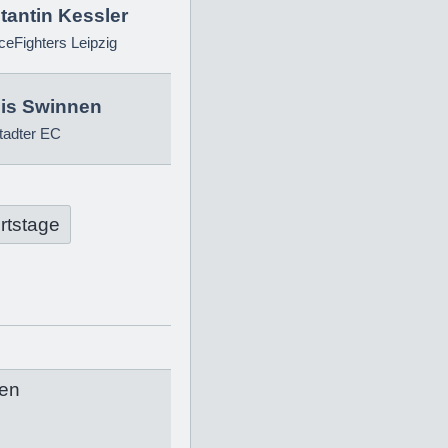
tantin Kessler
eFighters Leipzig
is Swinnen
tadter EC
rtstage
en