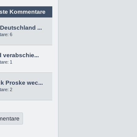
ste Kommentare
Deutschland ...
are: 6
d verabschie...
are: 1
k Proske wec...
are: 2
mentare