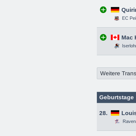
Quir
EC Pei
Mac 
Iserloh
Weitere Trans
Geburtstage
28.
Louis
Raven