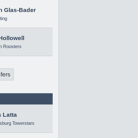
in Glas-Bader
ting
Hollowell
n Roosters
fers
 Latta
sburg Towerstars