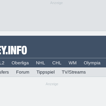
Anzeige
L2
Oberliga
NHL
CHL
WM
Olympia
sfers
Forum
Tippspiel
TV/Streams
Anzeige