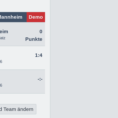
Mannheim
Demo
eim
0
latz
Punkte
1:4
26
-:-
26
d Team ändern