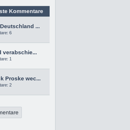
ste Kommentare
Deutschland ...
are: 6
d verabschie...
are: 1
k Proske wec...
are: 2
mentare