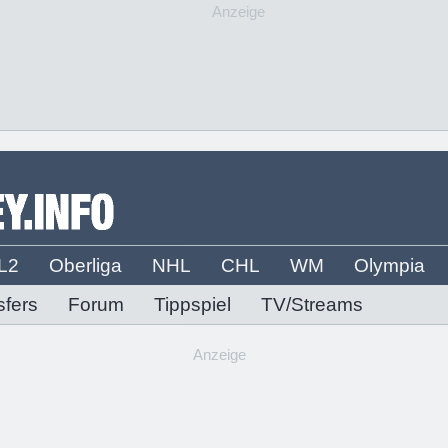
Anzeige
L2
Oberliga
NHL
CHL
WM
Olympia
sfers
Forum
Tippspiel
TV/Streams
Anzeige