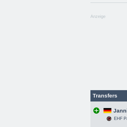
Anzeige
Transfers
Jann
EHF Pa