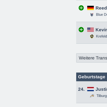
Reed
Blue D
Kevin
Krefeld
Weitere Trans
Geburtstage
24.
Just
Tilbur