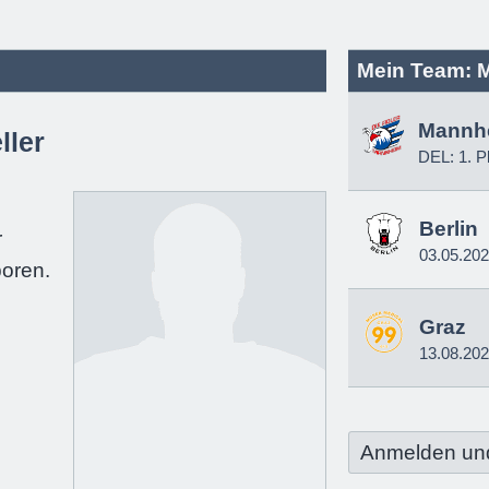
Mein Team: 
Mannh
ller
DEL: 1. P
Berlin
r
03.05.20
oren.
Graz
13.08.20
Anmelden un