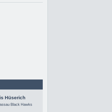
is Hüserich
ssau Black Hawks