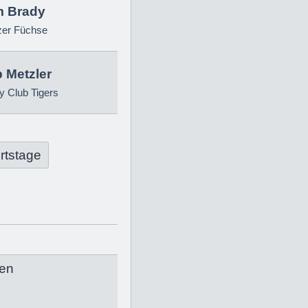
 Brady
zer Füchse
p Metzler
 Club Tigers
rtstage
en