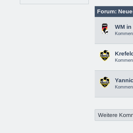
Forum: Neue
WM in 
Komment
Krefel
Komment
Yannic
Komment
Weitere Kom