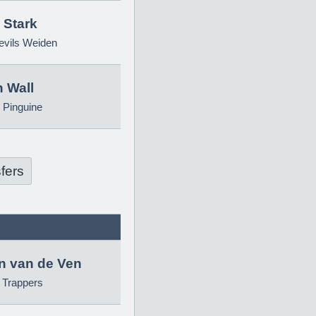
 Stark
evils Weiden
 Wall
 Pinguine
fers
in van de Ven
g Trappers