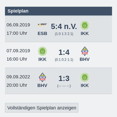
Spielplan
06.09.2019
5:4 n.V.
17:00 Uhr
ESB
IKK
(1:0 1:3 2:1)
07.09.2019
1:4
16:00 Uhr
IKK
BHV
(0:1 0:2 1:1)
09.09.2022
1:3
20:00 Uhr
BHV
IKK
(-:- -:- -:-)
Vollständigen Spielplan anzeigen