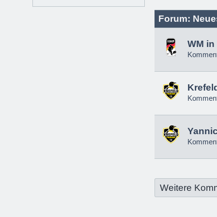
Forum: Neue
WM in 
Komment
Krefel
Komment
Yannic
Komment
Weitere Kom