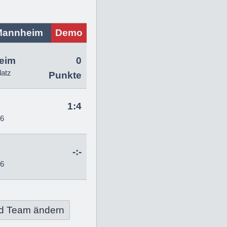
Mannheim
Demo
eim
0
latz
Punkte
1:4
26
-:-
26
d Team ändern