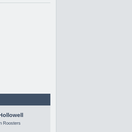
Hollowell
n Roosters