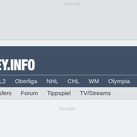
Anzeige
L2
Oberliga
NHL
CHL
WM
Olympia
sfers
Forum
Tippspiel
TV/Streams
Anzeige