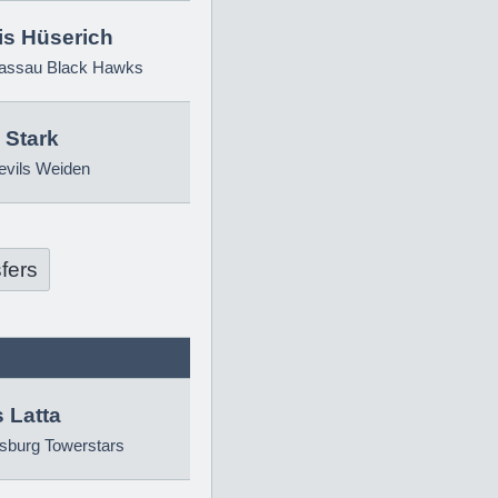
is Hüserich
ssau Black Hawks
 Stark
evils Weiden
fers
 Latta
sburg Towerstars