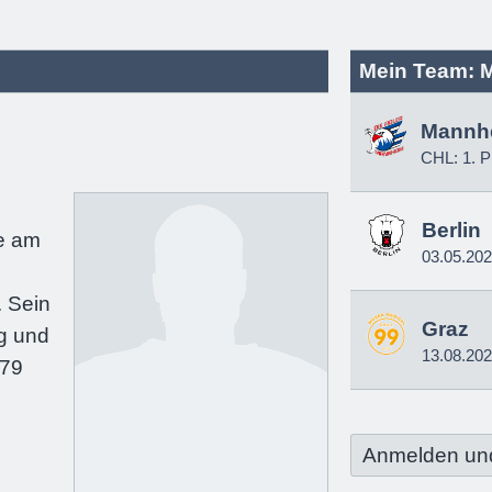
Mein Team: 
Mannh
CHL: 1. P
e
Berlin
e am
03.05.20
 Sein
Graz
g und
13.08.20
179
Anmelden un