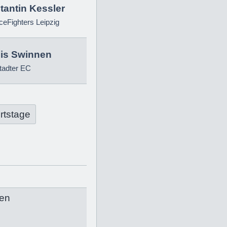
tantin Kessler
eFighters Leipzig
is Swinnen
tadter EC
rtstage
en