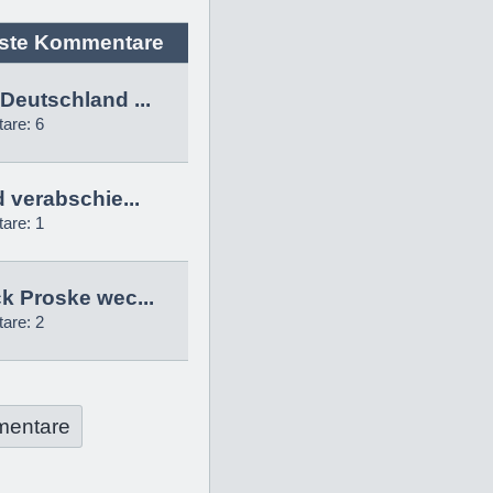
ste Kommentare
Deutschland ...
are: 6
d verabschie...
are: 1
k Proske wec...
are: 2
mentare